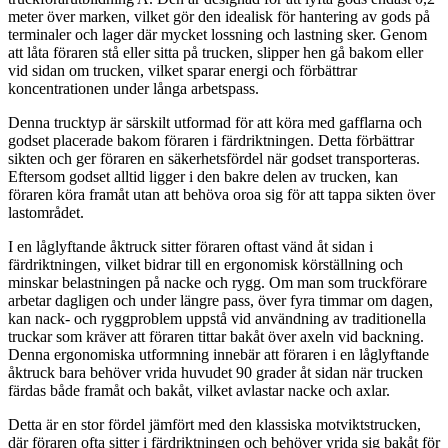
meter över marken, vilket gör den idealisk för hantering av gods på
terminaler och lager där mycket lossning och lastning sker. Genom
att låta föraren stå eller sitta på trucken, slipper hen gå bakom eller
vid sidan om trucken, vilket sparar energi och förbättrar
koncentrationen under långa arbetspass.
Denna trucktyp är särskilt utformad för att köra med gafflarna och
godset placerade bakom föraren i färdriktningen. Detta förbättrar
sikten och ger föraren en säkerhetsfördel när godset transporteras.
Eftersom godset alltid ligger i den bakre delen av trucken, kan
föraren köra framåt utan att behöva oroa sig för att tappa sikten över
lastområdet.
I en låglyftande åktruck sitter föraren oftast vänd åt sidan i
färdriktningen, vilket bidrar till en ergonomisk körställning och
minskar belastningen på nacke och rygg. Om man som truckförare
arbetar dagligen och under längre pass, över fyra timmar om dagen,
kan nack- och ryggproblem uppstå vid användning av traditionella
truckar som kräver att föraren tittar bakåt över axeln vid backning.
Denna ergonomiska utformning innebär att föraren i en låglyftande
åktruck bara behöver vrida huvudet 90 grader åt sidan när trucken
färdas både framåt och bakåt, vilket avlastar nacke och axlar.
Detta är en stor fördel jämfört med den klassiska motviktstrucken,
där föraren ofta sitter i färdriktningen och behöver vrida sig bakåt för