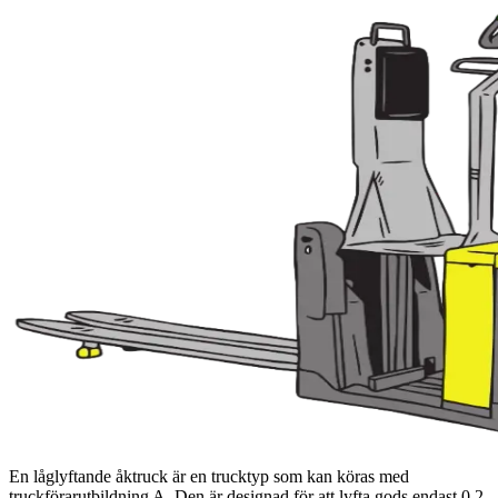
En låglyftande åktruck är en trucktyp som kan köras med
truckförarutbildning A. Den är designad för att lyfta gods endast 0,2